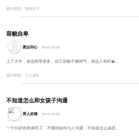
提问类型：情绪压力
容貌自卑
夜以问心
03-22 21:04
上了大学，身边帅哥变多，自己容貌不够帅气，身边人有时�...
提问类型：个人成长
不知道怎么和女孩子沟通
男人好难
03-10 22:03
一个33岁的单身民工，不懂得如何与人沟通，不知道怎么谈恋...