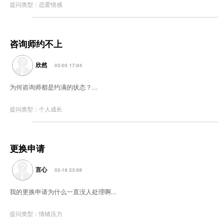
提问类型：恋爱情感
咨询师约不上
欣然
03-05 17:04
为何咨询师都是约满的状态？...
提问类型：个人成长
更换申请
言心
02-16 23:08
我的更换申请为什么一直没人处理啊...
提问类型：情绪压力