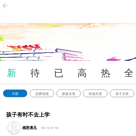
新
待
已
高
热
全
提
解
解
悬
门
部
不限
恋爱情感
家庭关系
职场关系
亲子关系
孩子有时不去上学
问
决
决
赏
感恩遇见
05-13 07:18