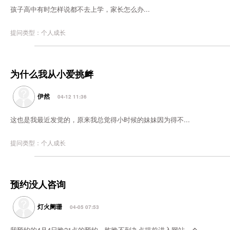
孩子高中有时怎样说都不去上学，家长怎么办...
提问类型：个人成长
为什么我从小爱挑衅
伊然
04-12 11:36
这也是我最近发觉的，原来我总觉得小时候的妹妹因为得不...
提问类型：个人成长
预约没人咨询
灯火阑珊
04-05 07:53
我预约的4月4日晚21点的预约，昨晚不到九点提前进入网站，�...