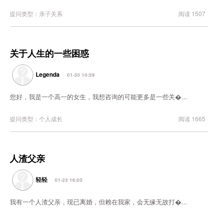
提问类型：亲子关系
阅读 1507
关于人生的一些困惑
Legenda
01-30 10:59
您好，我是一个高一的女生，我想咨询的可能更多是一些关�...
提问类型：个人成长
阅读 1665
人渣父亲
轻轻
01-23 16:05
我有一个人渣父亲，现已离婚，但赖在我家，会无缘无故打�...