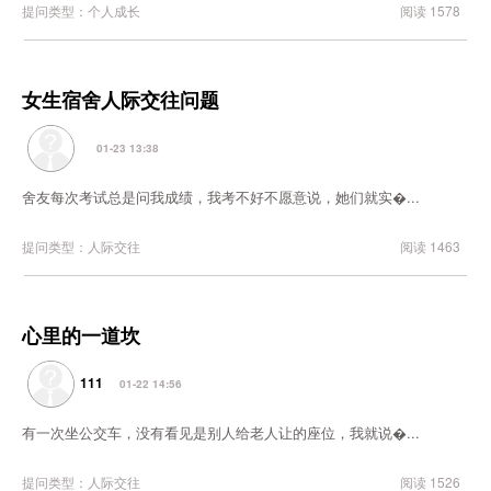
提问类型：个人成长
阅读 1578
女生宿舍人际交往问题
01-23 13:38
舍友每次考试总是问我成绩，我考不好不愿意说，她们就实�...
提问类型：人际交往
阅读 1463
心里的一道坎
111
01-22 14:56
有一次坐公交车，没有看见是别人给老人让的座位，我就说�...
提问类型：人际交往
阅读 1526