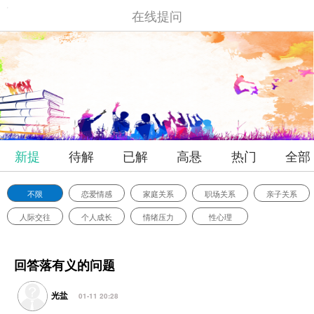
在线提问
新提
待解
已解
高悬
热门
全部
问
决
决
赏
不限
恋爱情感
家庭关系
职场关系
亲子关系
人际交往
个人成长
情绪压力
性心理
回答落有义的问题
光盐
01-11 20:28