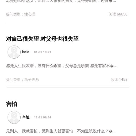
老是想勾引熟女，比自己大很多的熟女，觉得好刺激，还喜�...
提问类型：性心理
阅读 66656
对自己很失望 对父母也很失望
beie
01-01 13:21
感觉人生很灰暗，没有什么希望，父母总是吵架 感觉有家不�...
提问类型：亲子关系
阅读 1458
害怕
辛迪
12-31 09:34
见到人，我就害怕，见到生人就更害怕，不知道该说什么？�...