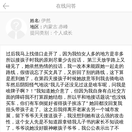
在线问答
伊然
姓名:
内蒙古.赤峰
地区：
提问类别：个人成长
过后我马上找借口走开了，因为我怕女人多的地方是非多
所以接孩子时我的原则尽量少去拉话， 第三天放学路上又
碰见了，她依然热情的拉话，我一改本来能跟她一起走的
路线，假借说忘了买文具了，又折回了别的路线，这下算
是惹到她了，在第四天接孩子时候她故意等到我去骑电动
车然后阴阳怪气地说“我儿子还没见过这是啥车呢，问我是
啥牌子啊？！”我知道她介意了，但因为我自身有点社交方
面的障碍我不打算跟她结怨，所以平和地接话题说“也没钱
买车，你们有车倒挺好省得孩子挨冻了” 她回都没回复我
扭头带孩子走了。这之后我得离开老家去另一个城市发
展，留下爷爷天天接送孩子，我没想到她有这么强的攻击
性，这个女人先是不知道跟拿错我儿子书的家长不知说啥
了，爷爷说她没好眼神瞅孩子爷爷，我公公表示出了不